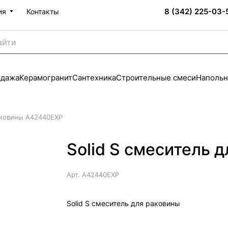
8 (342) 225-03-
ия
Контакты
одажа
Керамогранит
Сантехника
Строительные смеси
Напольн
раковины A42440EXP
Solid S смеситель 
Арт.
A42440EXP
Solid S смеситель для раковины