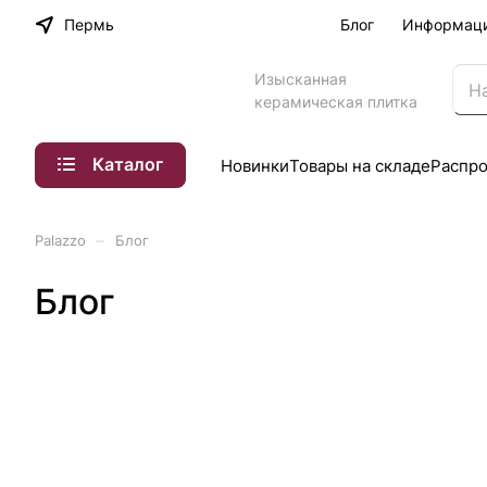
Пермь
Блог
Информац
Изысканная
керамическая плитка
Каталог
Новинки
Товары на складе
Распр
–
Palazzo
Блог
Блог