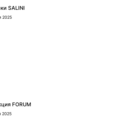
ки SALINI
я 2025
кция FORUM
я 2025