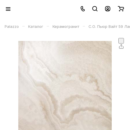
–
–
–
Palazzo
Каталог
Керамогранит
С.О. Пьюр Вайт 59 Ла