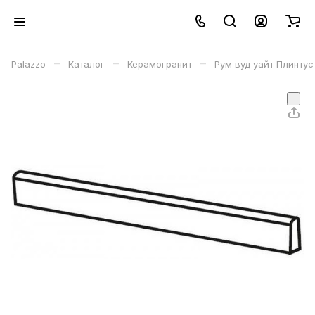
–
–
–
Palazzo
Каталог
Керамогранит
Рум вуд уайт Плинтус 