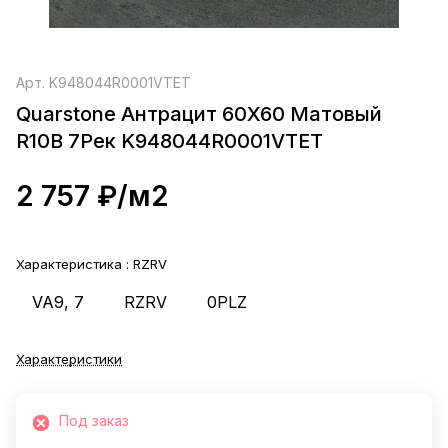
Арт.
K948044R0001VTET
Quarstone Антрацит 60X60 Матовый
R10B 7Рек K948044R0001VTET
2 757 ₽/
м2
Характеристика :
RZRV
VA9, 7
RZRV
0PLZ
Характеристики
Под заказ