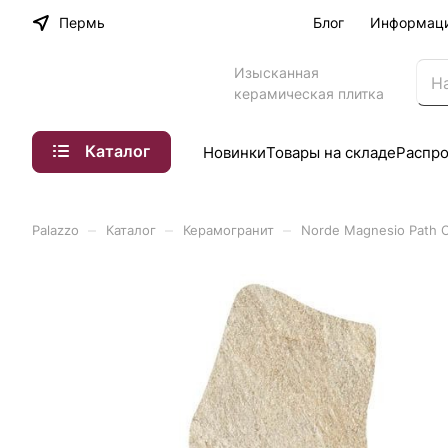
Пермь
Блог
Информац
Изысканная
керамическая плитка
Каталог
Новинки
Товары на складе
Распр
–
–
–
Palazzo
Каталог
Керамогранит
Norde Magnesio Path 