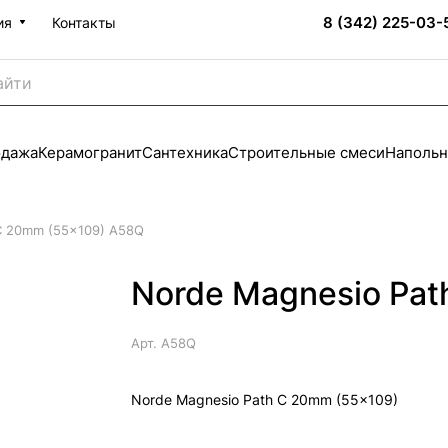
8 (342) 225-03-
ия
Контакты
одажа
Керамогранит
Сантехника
Строительные смеси
Напольн
C 20mm (55x109) A58Q
Norde Magnesio Pa
Арт.
A58Q
Norde Magnesio Path C 20mm (55x109)