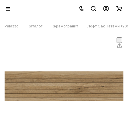
–
–
–
Palazzo
Каталог
Керамогранит
Лофт Оак Татами (20X