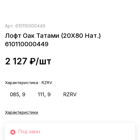
Арт.
610110000449
Лофт Оак Татами (20X80 Нат.)
610110000449
2 127 ₽/
шт
Характеристика :
RZRV
085, 9
111, 9
RZRV
Характеристики
Под заказ