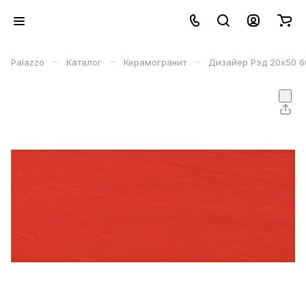
–
–
–
Palazzo
Каталог
Керамогранит
Дизайер Рэд 20х50 